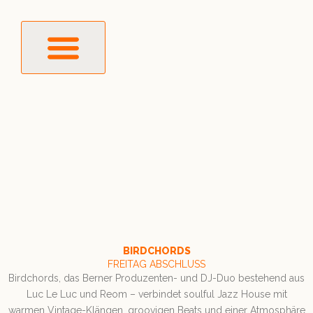
INFOS & ANREISE
BIRDCHORDS
FREITAG ABSCHLUSS
Birdchords, das Berner Produzenten- und DJ-Duo bestehend aus
Luc Le Luc und Reom – verbindet soulful Jazz House mit
warmen Vintage-Klängen, groovigen Beats und einer Atmosphäre